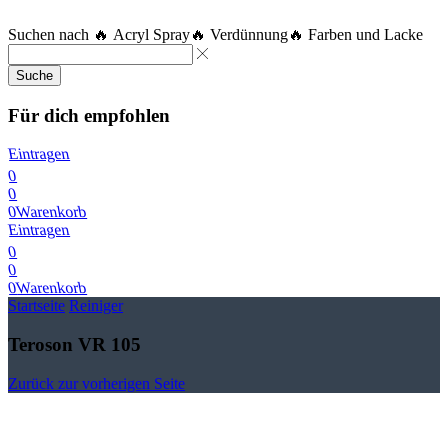
Suchen nach
🔥 Acryl Spray
🔥 Verdünnung
🔥 Farben und Lacke
Suche
Für dich empfohlen
Eintragen
0
0
0
Warenkorb
Eintragen
0
0
0
Warenkorb
Startseite
Reiniger
Teroson VR 105
Zurück zur vorherigen Seite