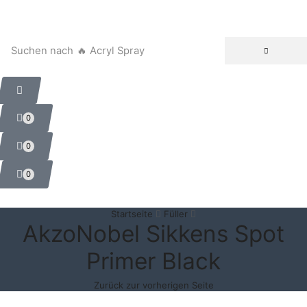
Suchen nach
🔥 Acryl Spray
0
0
0
Startseite
Füller
AkzoNobel Sikkens Spot
Primer Black
Zurück zur vorherigen Seite