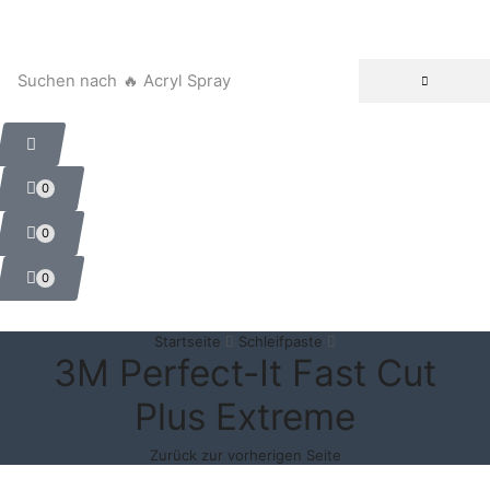
Suchen nach
🔥 Acryl Spray
0
0
0
Startseite
Schleifpaste
3M Perfect-It Fast Cut
Plus Extreme
Zurück zur vorherigen Seite