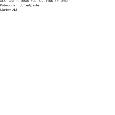
SKU:
3M_Perfectit_Fast_Cut_Plus_Extreme
Kategorien:
Schleifpaste
Marke:
3M