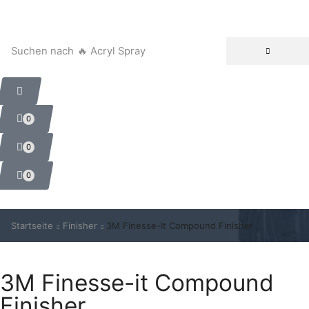
Suchen nach
🔥 Acryl Spray
0
0
0
Startseite
Finisher
3M Finesse-It Compound Finisher
3M Finesse-it Compound
Finisher