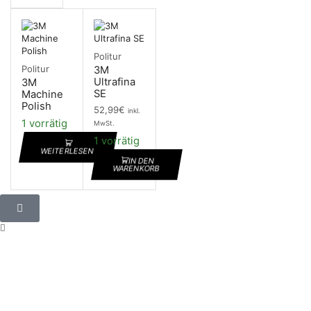
Politur
Politur
3M
Ultrafina
3M
SE
Machine
Polish
52,99
€
inkl.
1 vorrätig
MwSt.
1 vorrätig
WEITERLESEN
IN DEN
WARENKORB