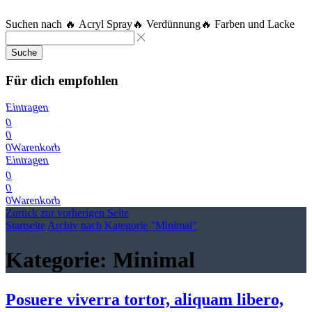
Suchen nach
🔥 Acryl Spray
🔥 Verdünnung
🔥 Farben und Lacke
Suche
Für dich empfohlen
Eintragen
0
0
0
Warenkorb
Eintragen
0
0
0
Warenkorb
Zurück zur vorherigen Seite
Startseite
Archiv nach Kategorie "Minimal"
Kategorie: Minimal
Posuere viverra tortor, aliquam libero,