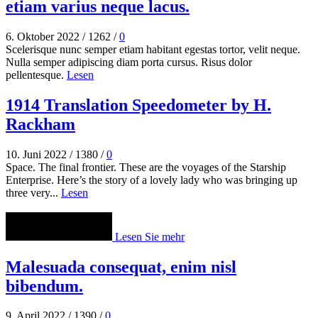
etiam varius neque lacus.
6. Oktober 2022
/
1262
/
0
Scelerisque nunc semper etiam habitant egestas tortor, velit neque.
Nulla semper adipiscing diam porta cursus. Risus dolor
pellentesque.
Lesen
1914 Translation Speedometer by H.
Rackham
10. Juni 2022
/
1380
/
0
Space. The final frontier. These are the voyages of the Starship
Enterprise. Here’s the story of a lovely lady who was bringing up
three very...
Lesen
Lesen Sie mehr
Malesuada consequat, enim nisl
bibendum.
9. April 2022
/
1390
/
0